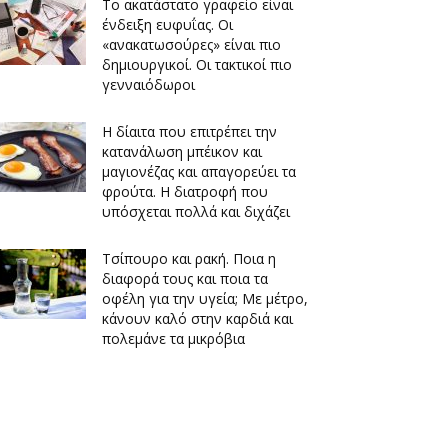
Το ακατάστατο γραφείο είναι
ένδειξη ευφυΐας. Οι
«ανακατωσούρες» είναι πιο
δημιουργικοί. Οι τακτικοί πιο
γενναιόδωροι
Η δίαιτα που επιτρέπει την
κατανάλωση μπέικον και
μαγιονέζας και απαγορεύει τα
φρούτα. Η διατροφή που
υπόσχεται πολλά και διχάζει
Τσίπουρο και ρακή. Ποια η
διαφορά τους και ποια τα
οφέλη για την υγεία; Με μέτρο,
κάνουν καλό στην καρδιά και
πολεμάνε τα μικρόβια