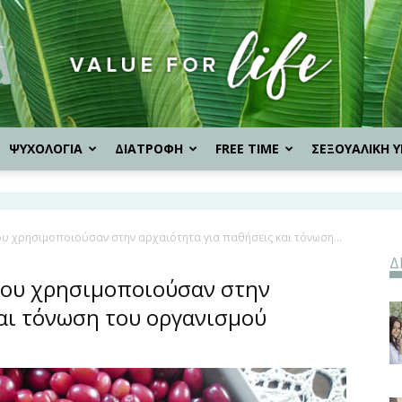
ΨΥΧΟΛΟΓΙΑ
ΔΙΑΤΡΟΦΗ
FREE TIME
ΣΕΞΟΥΑΛΙΚΗ Υ
Value
υ χρησιμοποιούσαν στην αρχαιότητα για παθήσεις και τόνωση...
Δ
for
που χρησιμοποιούσαν στην
αι τόνωση του οργανισμού
Life