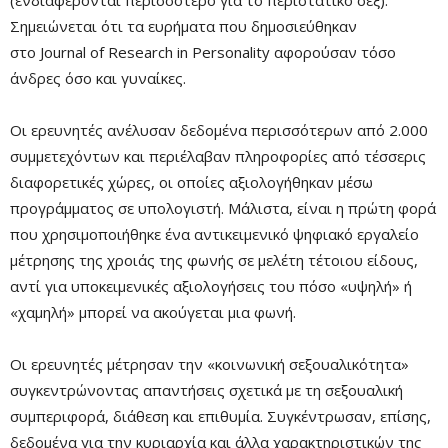
Σημειώνεται ότι τα ευρήματα που δημοσιεύθηκαν
στο Journal of Research in Personality αφορούσαν τόσο
άνδρες όσο και γυναίκες.
Remaining
-0:00
Fullscre
Time
Οι ερευνητές ανέλυσαν δεδομένα περισσότερων από 2.000
συμμετεχόντων και περιέλαβαν πληροφορίες από τέσσερις
διαφορετικές χώρες, οι οποίες αξιολογήθηκαν μέσω
προγράμματος σε υπολογιστή. Μάλιστα, είναι η πρώτη φορά
που χρησιμοποιήθηκε ένα αντικειμενικό ψηφιακό εργαλείο
μέτρησης της χροιάς της φωνής σε μελέτη τέτοιου είδους,
αντί για υποκειμενικές αξιολογήσεις του πόσο «υψηλή» ή
«χαμηλή» μπορεί να ακούγεται μια φωνή.
Οι ερευνητές μέτρησαν την «κοινωνική σεξουαλικότητα»
συγκεντρώνοντας απαντήσεις σχετικά με τη σεξουαλική
συμπεριφορά, διάθεση και επιθυμία. Συγκέντρωσαν, επίσης,
δεδομένα για την κυριαρχία και άλλα χαρακτηριστικών της