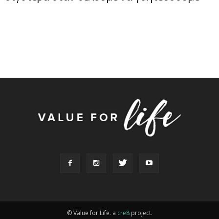
© Value for Life. a
cre8
project.