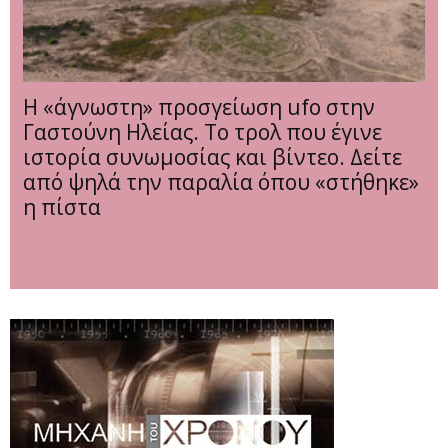
Η «άγνωστη» προσγείωση ufo στην
Γαστούνη Ηλείας. Το τρολ που έγινε
ιστορία συνωμοσίας και βίντεο. Δείτε
από ψηλά την παραλία όπου «στήθηκε»
η πίστα