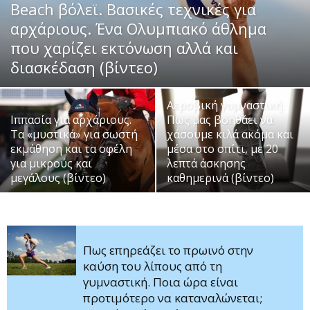
Beach βόλεϊ. Βασικές τεχνικές για
αρχάριους. Ένα Ολυμπιακό άθλημα
που χαρίζει εκτόνωση αλλά και
διασκέδαση (βίντεο)
Αεροβική γυμναστική.
Ιππασία για αρχάριους.
Πως μας βοηθάει να
Τα «μυστικά» για σωστή
χάσουμε κιλά ακόμα και
εκμάθηση και τα οφέλη
μέσα στο σπίτι, με 20
για μικρούς και
λεπτά άσκησης
μεγάλους (βίντεο)
καθημερινά (βίντεο)
Πως επηρεάζει το πρωινό στην
καύση του λίπους από τη
γυμναστική. Ποια ώρα είναι
προτιμότερο να καταναλώνεται;