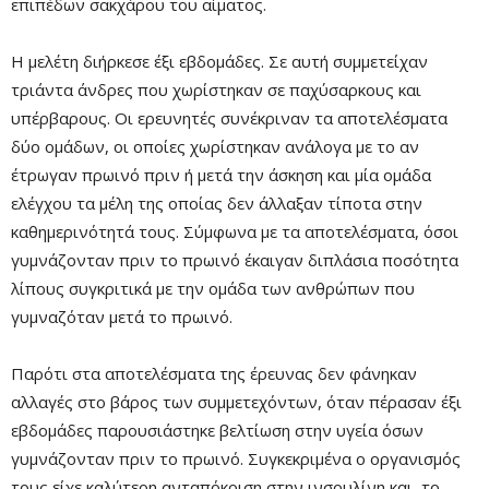
επιπέδων σακχάρου του αίματος.
Η μελέτη διήρκεσε έξι εβδομάδες. Σε αυτή συμμετείχαν
τριάντα άνδρες που χωρίστηκαν σε παχύσαρκους και
Mute
υπέρβαρους. Οι ερευνητές συνέκριναν τα αποτελέσματα
δύο ομάδων, οι οποίες χωρίστηκαν ανάλογα με το αν
έτρωγαν πρωινό πριν ή μετά την άσκηση και μία ομάδα
ελέγχου τα μέλη της οποίας δεν άλλαξαν τίποτα στην
καθημερινότητά τους. Σύμφωνα με τα αποτελέσματα, όσοι
γυμνάζονταν πριν το πρωινό έκαιγαν διπλάσια ποσότητα
λίπους συγκριτικά με την ομάδα των ανθρώπων που
γυμναζόταν μετά το πρωινό.
Παρότι στα αποτελέσματα της έρευνας δεν φάνηκαν
Remaining
-0:00
Fullscre
αλλαγές στο βάρος των συμμετεχόντων, όταν πέρασαν έξι
Time
εβδομάδες παρουσιάστηκε βελτίωση στην υγεία όσων
γυμνάζονταν πριν το πρωινό. Συγκεκριμένα ο οργανισμός
τους είχε καλύτερη ανταπόκριση στην ινσουλίνη και το