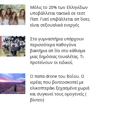
Μόλις το 20% των Ελληνίδων
υποβάλλεται τακτικά σε τεστ
Παπ. Γιατί επιβάλλεται απ΄ όσες
είναι σεξουαλικά ενεργές
Στα γυμναστήρια υπάρχουν
περισσότερα παθογόνα
βακτήρια απ΄ ότι στο κάθισμα
μιας δημόσιας τουαλέτας. Τι
προτείνουν οι ειδικοί;
O παπα-drone του Βοΐου. Ο
ιερέας που βιντεοσκοπεί με
ελικοπτεράκι ξεχασμένα χωριά
και συγκινεί τους ομογενείς (
βίντεο)