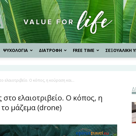
ΨΥΧΟΛΟΓΙΑ
ΔΙΑΤΡΟΦΗ
FREE TIME
ΣΕΞΟΥΑΛΙΚΗ Υ
Value
ο ελαιοτριβείο. Ο κόπος, η κούραση και...
Δ
for
 στο ελαιοτριβείο. Ο κόπος, η
 το μάζεμα (drone)
Life