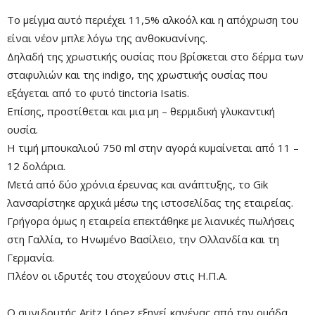
Το μείγμα αυτό περιέχει 11,5% αλκοόλ και η απόχρωση του
Remaining
-0:00
είναι νέον μπλε λόγω της ανθοκυανίνης.
Fullscre
Time
Δηλαδή της χρωστικής ουσίας που βρίσκεται στο δέρμα των
σταφυλιών και της indigo, της χρωστικής ουσίας που
εξάγεται από το φυτό tinctoria Isatis.
Επίσης, προστίθεται και μια μη – θερμιδική γλυκαντική
ουσία.
Η τιμή μπουκαλιού 750 ml στην αγορά κυμαίνεται από 11 –
12 δολάρια.
Μετά από δύο χρόνια έρευνας και ανάπτυξης, το Gik
λανσαρίστηκε αρχικά μέσω της ιστοσελίδας της εταιρείας.
Γρήγορα όμως η εταιρεία επεκτάθηκε με λιανικές πωλήσεις
στη Γαλλία, το Ηνωμένο Βασίλειο, την Ολλανδία και τη
Γερμανία.
Πλέον οι ιδρυτές του στοχεύουν στις Η.Π.Α.
Ο συνιδρυτής Aritz López εξηγεί κανένας από την ομάδα