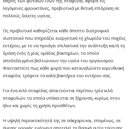
Μέρος των φυτικών ινών της σταφίδας αφορά τις
λεγόμενες φρουκτάνες, πρεβιοτικά με θετική επίδραση σε
Mute
πολλούς δείκτες υγείας.
Ως πρεβιοτικό καθορίζεται κάθε άπεπτο διατροφικό
συστατικό που επηρεάζει ευεργετικά τη χλωρίδα του παχέος
εντέρου, με το να προάγει επιλεκτικά την ανάπτυξη και/ή τη
δράση ενός ή μίας ομάδας βακτηρίων, τα οποία
αποδεδειγμένα βελτιώνουν την υγεία του οργανισμού.
Φανταστείτε πως κάθε φορά που καταναλώνετε κορινθιακή
σταφίδα, τρέφετε τα καλά βακτήρια του εντέρου σας.
Remaining
-0:00
Fullscre
Για ένα κιλό σταφίδας απαιτούνται περίπου τρία κιλά
Time
σταφυλιών τα οποία υπόκεινται σε ξήρανση, κυρίως στον
ήλιο και χωρίς τη χρήση προσθέτων.
Η υψηλή περιεκτικότητά της σε σάκχαρα και, επομένως, σε
άμεσης μορφής ενέργεια αποτελεί τη βασική αιτία ταύτισης