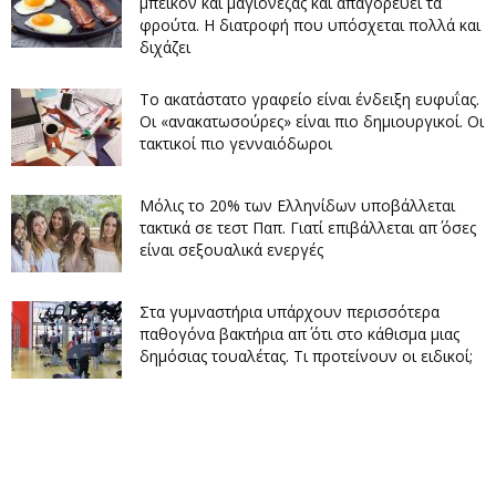
μπέικον και μαγιονέζας και απαγορεύει τα
φρούτα. Η διατροφή που υπόσχεται πολλά και
διχάζει
Το ακατάστατο γραφείο είναι ένδειξη ευφυΐας.
Οι «ανακατωσούρες» είναι πιο δημιουργικοί. Οι
τακτικοί πιο γενναιόδωροι
Μόλις το 20% των Ελληνίδων υποβάλλεται
τακτικά σε τεστ Παπ. Γιατί επιβάλλεται απ΄ όσες
είναι σεξουαλικά ενεργές
Στα γυμναστήρια υπάρχουν περισσότερα
παθογόνα βακτήρια απ΄ ότι στο κάθισμα μιας
δημόσιας τουαλέτας. Τι προτείνουν οι ειδικοί;