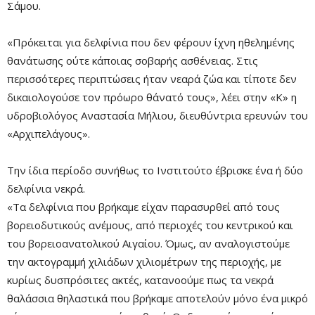
Σάμου.
«Πρόκειται για δελφίνια που δεν φέρουν ίχνη ηθελημένης
θανάτωσης ούτε κάποιας σοβαρής ασθένειας. Στις
Mute
περισσότερες περιπτώσεις ήταν νεαρά ζώα και τίποτε δεν
δικαιολογούσε τον πρόωρο θάνατό τους», λέει στην «Κ» η
υδροβιολόγος Αναστασία Μήλιου, διευθύντρια ερευνών του
«Αρχιπελάγους».
Την ίδια περίοδο συνήθως το Ινστιτούτο έβρισκε ένα ή δύο
δελφίνια νεκρά.
«Τα δελφίνια που βρήκαμε είχαν παρασυρθεί από τους
βορειοδυτικούς ανέμους, από περιοχές του κεντρικού και
του βορειοανατολικού Αιγαίου. Όμως, αν αναλογιστούμε
Remaining
-0:00
Fullscre
την ακτογραμμή χιλιάδων χιλιομέτρων της περιοχής, με
Time
κυρίως δυσπρόσιτες ακτές, κατανοούμε πως τα νεκρά
θαλάσσια θηλαστικά που βρήκαμε αποτελούν μόνο ένα μικρό