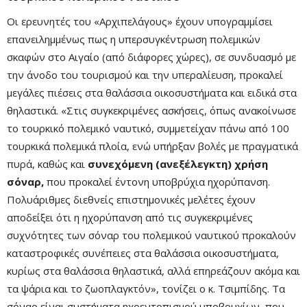
Οι ερευνητές του «Αρχιπελάγους» έχουν υπογραμμίσει
επανειλημμένως πως η υπερσυγκέντρωση πολεμικών
σκαφών στο Αιγαίο (από διάφορες χώρες), σε συνδυασμό με
την άνοδο του τουρισμού και την υπεραλίευση, προκαλεί
μεγάλες πιέσεις στα θαλάσσια οικοσυστήματα και ειδικά στα
θηλαστικά. «Στις συγκεκριμένες ασκήσεις, όπως ανακοίνωσε
το τουρκικό πολεμικό ναυτικό, συμμετείχαν πάνω από 100
τουρκικά πολεμικά πλοία, ενώ υπήρξαν βολές με πραγματικά
πυρά, καθώς και
συνεχόμενη (ανεξέλεγκτη) χρήση
σόναρ,
που προκαλεί έντονη υποβρύχια ηχορύπανση.
Πολυάριθμες διεθνείς επιστημονικές μελέτες έχουν
αποδείξει ότι η ηχορύπανση από τις συγκεκριμένες
συχνότητες των σόναρ του πολεμικού ναυτικού προκαλούν
καταστροφικές συνέπειες στα θαλάσσια οικοσυστήματα,
κυρίως στα θαλάσσια θηλαστικά, αλλά επηρεάζουν ακόμα και
τα ψάρια και το ζωοπλαγκτόν», τονίζει ο κ. Τσιμπίδης. Τα
σόναρ είναι συστήματα ηχοεντοπισμού υποβρυχίων, που