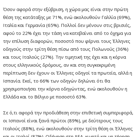
Όσον αφορά στην εξύβριση, η χώρα μας είναι στην πρώτη
θέση της κατάταξης με 71%, ενώ ακολουθούν Γαλλία (69%),
Mute
Ιταλία και Γερμανία (65%). Πολλοί δεν μένουν στις βρισιές,
αφού το 22% έχει την τάση να κατεβαίνει από το όχημα για
την επίλυση διαφορών, ποσοστό που φέρνει τους Έλληνες
οδηγούς στην τρίτη θέση πίσω από τους Πολωνούς (36%)
και τους Ιταλούς (27%). Την τιμητική της έχει και η κόρνα
στους ελληνικούς δρόμους, αν και στη συγκεκριμένη
περίπτωση δεν έχουν οι Έλληνες οδηγοί τα πρωτεία, αλλά η
Ισπανία. Εκεί, το 66% των οδηγών δηλώνει ότι θα
χρησιμοποιήσει την κόρνα οδηγώντας, ενώ ακολουθούν η
Ελλάδα και το Βέλγιο με ποσοστό 63%.
Remaining
-0:00
Fullscre
Time
Σε ό,τι αφορά την προδιάθεση στην επιθετική συμπεριφορά,
οι Ισπανοί είναι ξανά πρώτοι (89%), με δεύτερους τους
Ιταλούς (88%), ενώ ακολουθούν στην τρίτη θέση οι Έλληνες
και οι Ιταλοί (87%). Οδήγηση στη ΛΕΑ, κινητό και μη τήρηση