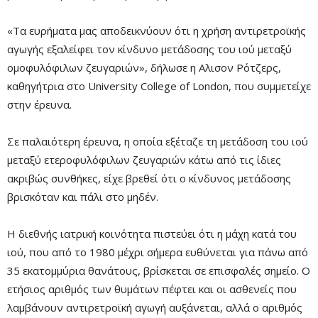
«Τα ευρήματα μας αποδεικνύουν ότι η χρήση αντιρετροϊκής
αγωγής εξαλείφει τον κίνδυνο μετάδοσης του ιού μεταξύ
ομοφυλόφιλων ζευγαριών», δήλωσε η Αλισον Ρότζερς,
καθηγήτρια στο University College of London, που συμμετείχε
στην έρευνα.
Σε παλαιότερη έρευνα, η οποία εξέταζε τη μετάδοση του ιού
Remaining
-0:00
Fullscre
μεταξύ ετεροφυλόφιλων ζευγαριών κάτω από τις ίδιες
Time
ακριβώς συνθήκες, είχε βρεθεί ότι ο κίνδυνος μετάδοσης
βρισκόταν και πάλι στο μηδέν.
Η διεθνής ιατρική κοινότητα πιστεύει ότι η μάχη κατά του
ιού, που από το 1980 μέχρι σήμερα ευθύνεται για πάνω από
35 εκατομμύρια θανάτους, βρίσκεται σε επισφαλές σημείο. Ο
ετήσιος αριθμός των θυμάτων πέφτει και οι ασθενείς που
λαμβάνουν αντιρετροϊκή αγωγή αυξάνεται, αλλά ο αριθμός