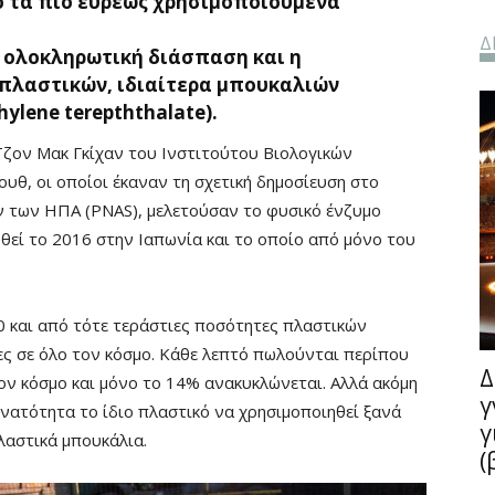
πό τα πιο ευρέως χρησιμοποιούμενα
Δ
η ολοκληρωτική διάσπαση και η
πλαστικών, ιδιαίτερα μπουκαλιών
lene terepththalate).
 Τζον Μακ Γκίχαν του Ινστιτούτου Βιολογικών
θ, οι οποίοι έκαναν τη σχετική δημοσίευση στο
ν των ΗΠΑ (PNAS), μελετούσαν το φυσικό ένζυμο
θεί το 2016 στην Ιαπωνία και το οποίο από μόνο του
0 και από τότε τεράστιες ποσότητες πλαστικών
ς σε όλο τον κόσμο. Κάθε λεπτό πωλούνται περίπου
Δ
ον κόσμο και μόνο το 14% ανακυκλώνεται. Αλλά ακόμη
γ
υνατότητα το ίδιο πλαστικό να χρησιμοποιηθεί ξανά
γ
λαστικά μπουκάλια.
(