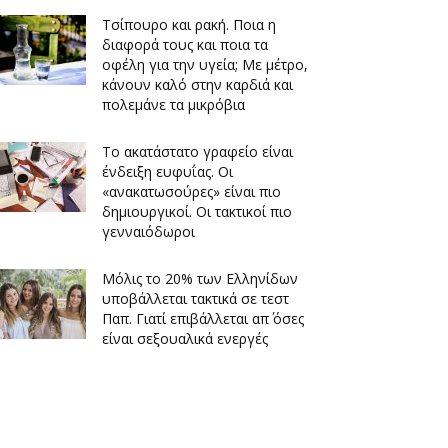
Τσίπουρο και ρακή. Ποια η
διαφορά τους και ποια τα
οφέλη για την υγεία; Με μέτρο,
κάνουν καλό στην καρδιά και
πολεμάνε τα μικρόβια
Το ακατάστατο γραφείο είναι
ένδειξη ευφυΐας. Οι
«ανακατωσούρες» είναι πιο
δημιουργικοί. Οι τακτικοί πιο
γενναιόδωροι
Μόλις το 20% των Ελληνίδων
υποβάλλεται τακτικά σε τεστ
Παπ. Γιατί επιβάλλεται απ΄ όσες
είναι σεξουαλικά ενεργές