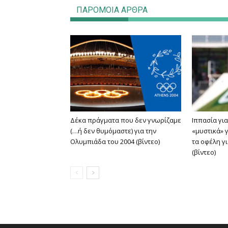
ΠΑΡΟΜΟΙΑ ΑΡΘΡΑ
Δέκα πράγματα που δεν γνωρίζαμε
Ιππασία για
(…ή δεν θυμόμαστε) για την
«μυστικά» 
Ολυμπιάδα του 2004 (βίντεο)
τα οφέλη γ
(βίντεο)