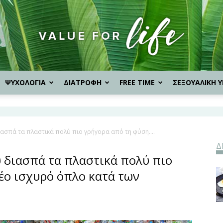
ΨΥΧΟΛΟΓΙΑ
ΔΙΑΤΡΟΦΗ
FREE TIME
ΣΕΞΟΥΑΛΙΚΗ Υ
Value
ασπά τα πλαστικά πολύ πιο γρήγορα από τη φύση....
Δ
for
 διασπά τα πλαστικά πολύ πιο
έο ισχυρό όπλο κατά των
Life