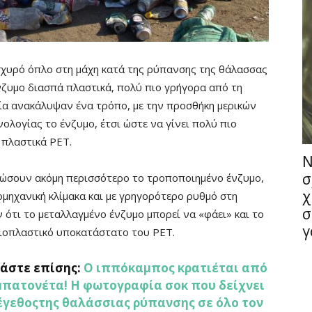
σχυρό όπλο στη μάχη κατά της ρύπανσης της θάλασσας
 ένζυμο διασπά πλαστικά, πολύ πιο γρήγορα από τη
ία ανακάλυψαν ένα τρόπο, με την προσθήκη μερικών
λογίας το ένζυμο, έτσι ώστε να γίνει πολύ πιο
 πλαστικά ΡΕΤ.
Ν
σ
τιώσουν ακόμη περισσότερο το τροποποιημένο ένζυμο,
χ
ιομηχανική κλίμακα και με γρηγορότερο ρυθμό στη
σ
ότι το μεταλλαγμένο ένζυμο μπορεί να «φάει» και το
γ
α βιοπλαστικό υποκατάστατο του ΡΕΤ.
άστε επίσης:
Ο ιππόκαμπος κρατιέται από
μπατονέτα! Η φωτογραφία σοκ που δείχνει
έγεθοςτης θαλάσσιας ρύπανσης σε όλο τον