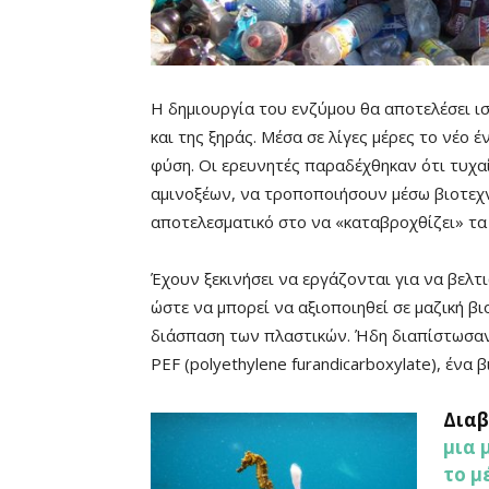
Η δημιουργία του ενζύμου θα αποτελέσει ι
και της ξηράς. Μέσα σε λίγες μέρες το νέο
φύση. Οι ερευνητές παραδέχθηκαν ότι τυχα
αμινοξέων, να τροποποιήσουν μέσω βιοτεχνο
αποτελεσματικό στο να «καταβροχθίζει» τα
Έχουν ξεκινήσει να εργάζονται για να βελ
ώστε να μπορεί να αξιοποιηθεί σε μαζική β
διάσπαση των πλαστικών. Ήδη διαπίστωσαν 
PEF (polyethylene furandicarboxylate), έν
Διαβ
μια 
το
μ