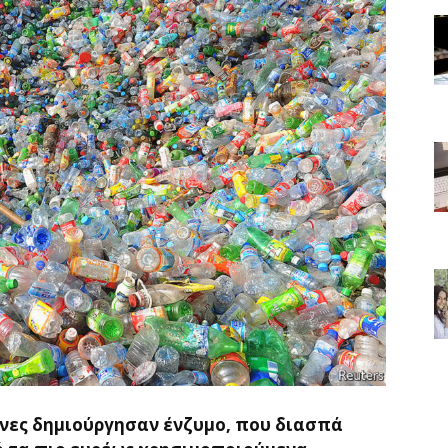
ονες δημιούργησαν ένζυμο, που διασπά