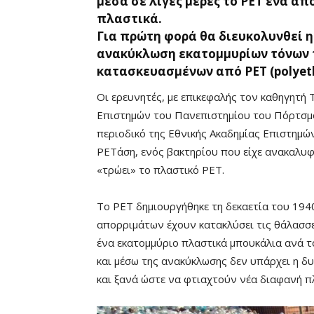
μέσα σε λίγες μέρες το ΡΕΤ ένα α
πλαστικά.
Για πρώτη φορά θα διευκολυνθεί 
ανακύκλωση εκατομμυρίων τόνων 
κατασκευασμένων από ΡΕΤ (polyethy
Οι ερευνητές, με επικεφαλής τον καθηγητή
Επιστημών του Πανεπιστημίου του Πόρτσμου
περιοδικό της Εθνικής Ακαδημίας Επιστημώ
PETάση, ενός βακτηρίου που είχε ανακαλυφ
«τρώει» το πλαστικό ΡΕΤ.
Το ΡΕΤ δημιουργήθηκε τη δεκαετία του 194
απορριμάτων έχουν κατακλύσει τις θάλασσε
Mute
ένα εκατομμύριο πλαστικά μπουκάλια ανά τ
και μέσω της ανακύκλωσης δεν υπάρχει η δ
και ξανά ώστε να φτιαχτούν νέα διαφανή π