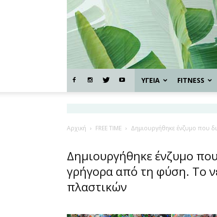
ΥΓΕΙΑ
FITNESS
Αρχική
FREE TIME
Δημιουργήθηκε ένζυμο που δι
Δημιουργήθηκε ένζυμο που
γρήγορα από τη φύση. Το ν
πλαστικών