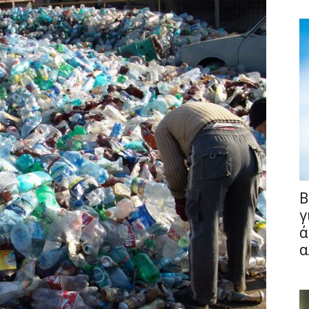
B
γ
ά
Fullscreen
α