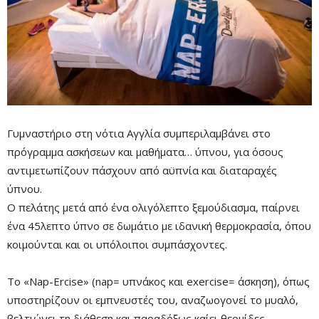
Γυμναστήριο στη νότια Αγγλία συμπεριλαμβάνει στο
πρόγραμμα ασκήσεων και μαθήματα… ύπνου, για όσους
αντιμετωπίζουν πάσχουν από αϋπνία και διαταραχές
ύπνου.
Ο πελάτης μετά από ένα ολιγόλεπτο ξεμούδιασμα, παίρνει
ένα 45λεπτο ύπνο σε δωμάτιο με ιδανική θερμοκρασία, όπου
κοιμούνται και οι υπόλοιποι συμπάσχοντες.
Το «Nap-Ercise» (nap= υπνάκος και exercise= άσκηση), όπως
υποστηρίζουν οι εμπνευστές του, αναζωογονεί το μυαλό,
Mute
βελτιώνει τη διάθεση και παραδόξως καίει θερμίδες.