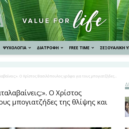
ΨΥΧΟΛΟΓΙΑ
ΔΙΑΤΡΟΦΗ
FREE TIME
ΣΕΞΟΥΑΛΙΚΗ Υ
Value
λαβαίνεις;». Ο Χρίστος Βασιλόπουλος γράφει για τους μπογιατζήδες...
Δ
for
ταλαβαίνεις;». Ο Χρίστος
ους μπογιατζήδες της θλίψης και
Life