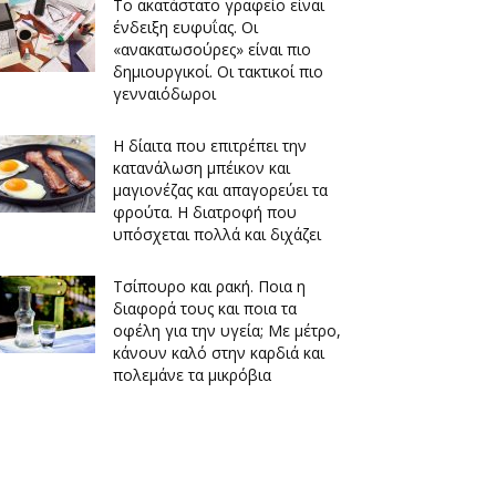
Το ακατάστατο γραφείο είναι
ένδειξη ευφυΐας. Οι
«ανακατωσούρες» είναι πιο
δημιουργικοί. Οι τακτικοί πιο
γενναιόδωροι
Η δίαιτα που επιτρέπει την
κατανάλωση μπέικον και
μαγιονέζας και απαγορεύει τα
φρούτα. Η διατροφή που
υπόσχεται πολλά και διχάζει
Τσίπουρο και ρακή. Ποια η
διαφορά τους και ποια τα
οφέλη για την υγεία; Με μέτρο,
κάνουν καλό στην καρδιά και
πολεμάνε τα μικρόβια