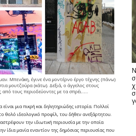
Ν
σ
αν. Μπενάκη, έγινε ένα μοντέρνο έργο τέχνης (πάνω)
χ
στια μουτζούρα (κάτω). Δεξιά, ο άγγελος στους
ς από τους περιοδεύοντες με τα σπρέι……
σ
γ
 είναι μια πικρή και δηλητηριώδης ιστορία. Πολλοί
ο θολό ιδεολογικό προφίλ, του δήθεν ανεξάρτητου.
στρέφουν την ιδιωτική περιουσία με την οποία
ην ίδια μανία εναντίον της δημόσιας περιουσίας που