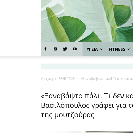
ΥΓΕΙΑ
FITNESS
Αρχική
FREE TIME
«Ξαναβάψτο πάλι! Τι δεν κατα
«Ξαναβάψτο πάλι! Τι δεν κα
Βασιλόπουλος γράφει για τ
της μουτζούρας