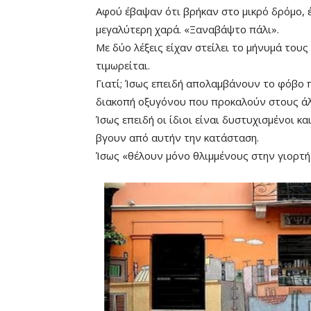
Αφού έβαψαν ότι βρήκαν στο μικρό δρόμο, 
μεγαλύτερη χαρά. «Ξαναβάψτο πάλι».
Με δύο λέξεις είχαν στείλει το μήνυμά του
τιμωρείται.
Γιατί; Ίσως επειδή απολαμβάνουν το φόβο
διακοπή οξυγόνου που προκαλούν στους ά
Ίσως επειδή οι ίδιοι είναι δυστυχισμένοι 
βγουν από αυτήν την κατάσταση.
Ίσως «θέλουν μόνο θλιμμένους στην γιορτή
Remaining
-0:00
Time