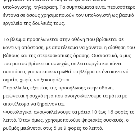
υπολογιστής, τηλεόραση. Τα συμπτώματα είναι περισσότερο
έντονα σε όσους χρησιμοποιούν τον υπολογιστή ως βασικό
εργαλείο της δουλειάς τους.
Το βλέμμα προσηλώνεται στην οθόνη που βρίσκεται σε
κοντινή απόσταση, με αποτέλεσμα να χάνεται η αίσθηση του
Mute
βάθους και της στερεοσκοπικής όρασης. Ουσιαστικά, ο μυς
του ματιού βρίσκεται συνεχώς σε λειτουργία και κάνει
συσπάσεις για να επικεντρωθεί το βλέμμα σε ένα κοντινό
σημείο, χωρίς να ξεκουράζεται.
Παράλληλα, εξαιτίας της προσήλωσης στην οθόνη,
μειώνεται η συχνότητα που ανοιγοκλείνουμε τα μάτια με
αποτέλεσμα να ξηραίνονται.
Φυσιολογικά, ανοιγοκλείνουμε τα μάτια 10 έως 16 φορές το
λεπτό. Όταν όμως, χρησιμοποιούμε ψηφιακές συσκευές, ο
ρυθμός μειώνεται στις 5 με 9 φορές το λεπτό.
Remaining
-0:00
Fullscre
Time