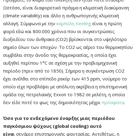
Ωστόσο, είναι διαφορετικό πράγμα η κλιματική διακύμανση
Mute
(
climate variability
) και άλλο η ανθρωπογενής κλιματική
αλλαγή. Σύμφωνα με την
καμπύλη
Keeling
είναι η πρώτη
φορά εδώ και 800.000 χρόνια που οι συγκεντρώσεις
διοξειδίου του άνθρακα (
CO
2) βρίσκονται στο υψηλότερο
σημείο όλων των εποχών. Το
CO
2 ως αέριο του θερμοκηπίου
συμβάλει στην άνοδο της θερμοκρασίας, η οποία έχει
αυξηθεί περίπου 1°C σε σχέση με την προβιομηχανική
περίοδο (πριν από το 1850). Σήμερα η συγκέντρωση
CO
2
έχει ανέλθει στο επίπεδο ρεκόρ των 415
ppm
, νούμερο το
οποίο είχε προβλέψει με απόλυτη ακρίβεια η επιστημονική
Remaining
-0:00
Fullscre
ομάδα της πετρελαϊκής
Exxon
το 1982 σε μελέτη, η οποία
Time
δεν είδε ποτέ το φως της δημοσιότητας μέχρι
πρόσφατα
.
Όσο για το ενδεχόμενο έναρξης μιας περιόδου
παγκόσμιου ψύχους (global cooling) αυτό
είνα
ι σενάριο επιστημονικής φαντασίας. Αντιθέτως, η