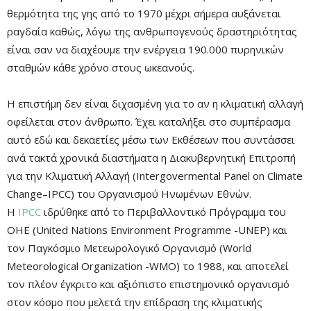
θερμότητα της γης από το 1970 μέχρι σήμερα αυξάνεται
ραγδαία καθώς, λόγω της ανθρωπογενούς δραστηριότητας
είναι σαν να διαχέουμε την ενέργεια 190.000 πυρηνικών
σταθμών κάθε χρόνο στους ωκεανούς.
Η επιστήμη δεν είναι διχασμένη για το αν η κλιματική αλλαγή
οφείλεται στον άνθρωπο.
Έχει καταλήξει στο συμπέρασμα
αυτό εδώ και δεκαετίες μέσω των Εκθέσεων που συντάσσει
ανά τακτά χρονικά διαστήματα η Διακυβερνητική Επιτροπή
για την Κλιματική Αλλαγή (
Intergovermental Panel on Climate
Change
–
IPCC
) του Οργανισμού Ηνωμένων Εθνών.
Η
IPCC
ιδρύθηκε από το Περιβαλλοντικό Πρόγραμμα του
ΟΗΕ (United Nations Environment Programme -UNEP) και
τον Παγκόσμιο Μετεωρολογικό Οργανισμό (World
Meteorological Organization -WMO) το 1988, και αποτελεί
τον πλέον έγκριτο και αξιόπιστο επιστημονικό οργανισμό
στον κόσμο που μελετά την επίδραση της κλιματικής