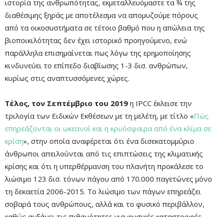
ιστορία της ανθρωπότητας, εκμεταλλευόμαστε τα ¾ της
διαθέσιμης ξηράς με αποτέλεσμα να απομυζούμε πόρους
από τα οικοσυστήματα σε τέτοιο βαθμό που η απώλεια της
βιοποικιλότητας δεν έχει ιστορικό προηγούμενο, ενώ
παράλληλα επισημαίνεται πως λόγω της ερημοποίησης
κινδυνεύει το επίπεδο διαβίωσης 1-3 δισ. ανθρώπων,
κυρίως στις αναπτυσσόμενες χώρες.
Τέλος, τον Σεπτέμβριο του 2019
η
IPCC
έκλεισε την
τριλογία των Ειδικών Εκθέσεων με τη μελέτη, με τίτλο «
Πώς
επηρεάζονται οι ωκεανοί και η κρυόσφαιρα από ένα κλίμα σε
κρίση
», στην οποία αναφέρεται ότι ένα δισεκατομμύριο
άνθρωποι απειλούνται από τις επιπτώσεις της κλιματικής
κρίσης και ότι η υπερθέρμανση του πλανήτη προκάλεσε το
λιώσιμο 123 δισ. τόνων πάγου από 170.000 παγετώνες μόνο
τη δεκαετία 2006-2015. Το λιώσιμο των πάγων επηρεάζει
σοβαρά τους ανθρώπους, αλλά και το φυσικό περιβάλλον,
καθώς αυξάνει τις πιθανότητες για φυσικές καταστροφές