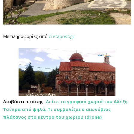
Με πληροφορίες από
cretapost.gr
Διαβάστε επίσης:
Δείτε το γραφικό χωριό του Αλέξη
Τσίπρα από ψηλά. Τι συμβολίζει ο αιωνόβιος
πλάτανος στο κέντρο του χωριού (drone)