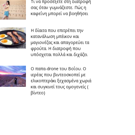
Τι να προσέξετε στη διατροφή
σας όταν γυμνάζεστε. Πώς η
καφεΐνη μπορεί να βοηθήσει
Η δίαιτα που επιτρέπει την
κατανάλωση μπέικον και
μαγιονέζας και απαγορεύει τα
φρούτα. Η διατροφή που
υπόσχεται πολλά και διχάζει
O παπα-drone του Βοΐου. Ο
ιερέας που βιντεοσκοπεί με
ελικοπτεράκι ξεχασμένα χωριά
και συγκινεί τους ομογενείς (
βίντεο)