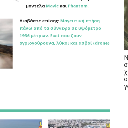
μοντέλα
Mavic
και
Phantom
.
Διαβάστε επίσης:
Μαγευτική πτήση
πάνω από τα σύννεφα σε υψόμετρο
1936 μέτρων. Εκεί που ζουν
αγριογούρουνα, λύκοι και ασβοί (drone)
Ν
σ
χ
σ
γ