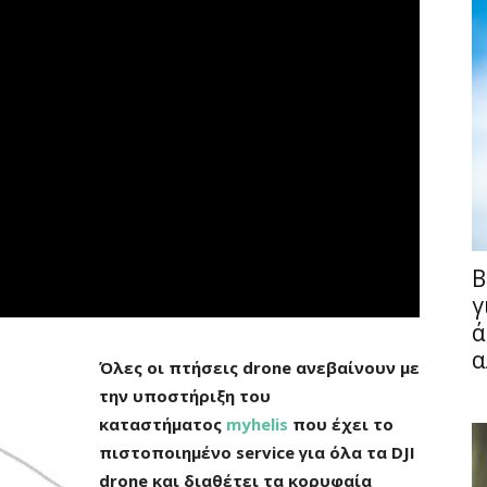
Fullscreen
B
γ
ά
α
Όλες οι πτήσεις drone ανεβαίνουν με
την υποστήριξη του
καταστήματος
myhelis
που έχει το
πιστοποιημένο service για όλα τα DJI
drone και διαθέτει τα κορυφαία