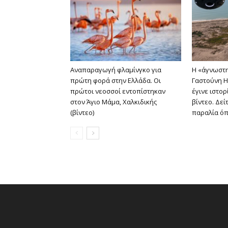
Αναπαραγωγή φλαμίνγκο για
Η «άγνωστη
πρώτη φορά στην Ελλάδα. Οι
Γαστούνη Η
πρώτοι νεοσσοί εντοπίστηκαν
έγινε ιστο
στον Άγιο Μάμα, Χαλκιδικής
βίντεο. Δεί
(βίντεο)
παραλία όπ