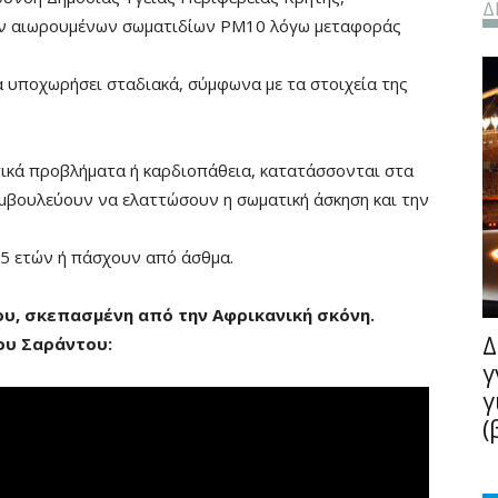
Δ
ων αιωρουμένων σωματιδίων PM10 λόγω μεταφοράς
α υποχωρήσει σταδιακά, σύμφωνα με τα στοιχεία της
ικά προβλήματα ή καρδιοπάθεια, κατατάσσονται στα
συμβουλεύουν να ελαττώσουν η σωματική άσκηση και την
 65 ετών ή πάσχουν από άσθμα.
ου, σκεπασμένη από την Αφρικανική σκόνη.
Δ
κου Σαράντου:
γ
γ
(