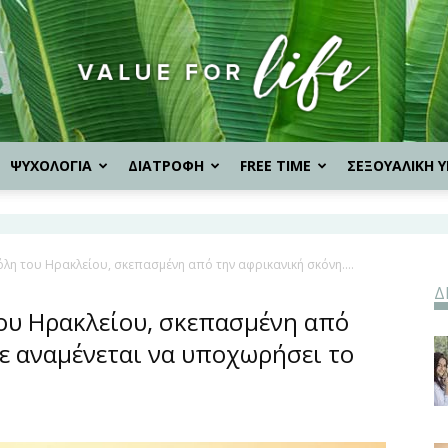
ΨΥΧΟΛΟΓΙΑ
ΔΙΑΤΡΟΦΗ
FREE TIME
ΣΕΞΟΥΑΛΙΚΗ Υ
Value
όλη του Ηρακλείου, σκεπασμένη από την αφρικανική σκόνη....
Δ
for
του Ηρακλείου, σκεπασμένη από
ε αναμένεται να υποχωρήσει το
Life