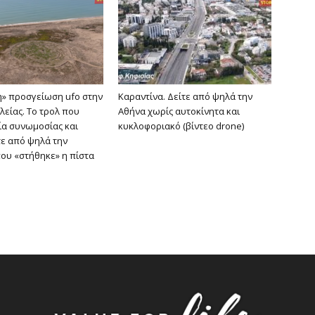
» προσγείωση ufo στην
Καραντίνα. Δείτε από ψηλά την
λείας. Το τρολ που
Aθήνα χωρίς αυτοκίνητα και
ρία συνωμοσίας και
κυκλοφοριακό (βίντεο drone)
τε από ψηλά την
ου «στήθηκε» η πίστα