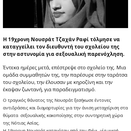
Η 19χρονη Νουσράτ Τζαχάν Ραφί τόλμησε να
καταγγείλει τον διευθυντή του σχολείου της
στην αστυνομία για σεξουαλική παρενόχληση.
Έντεκα ημέρες μετά, επέστρεψε στο σχολείο της. Μια
ομάδα συμμαθητών της, την παρέσυρε στην ταράτσα
του σχολείου, την έλουσαν με κηροζίνη και την
έκαψαν ζωντανή, για παραδειγματισμό.
Ο τραγικός θάνατος της Νουσράτ ξεσήκωσε έντονες
αντιδράσεις και διαμαρτυρίες για την άνιση μεταχείριση στα
θύματα σεξουαλικής κακοποίησης στην συντηρητική χώρα
της Νότιας Ασίας.
Η 19χρονη Νουσράτ καταγόταν από την Φένι, μία μικρή