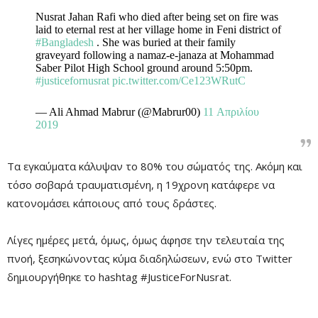
Nusrat Jahan Rafi who died after being set on fire was
laid to eternal rest at her village home in Feni district of
Remaining
-0:00
Fullscre
#Bangladesh
. She was buried at their family
Time
graveyard following a namaz-e-janaza at Mohammad
Saber Pilot High School ground around 5:50pm.
#justicefornusrat
pic.twitter.com/Ce123WRutC
— Ali Ahmad Mabrur (@Mabrur00)
11 Απριλίου
2019
Τα εγκαύματα κάλυψαν το 80% του σώματός της. Ακόμη και
τόσο σοβαρά τραυματισμένη, η 19χρονη κατάφερε να
κατονομάσει κάποιους από τους δράστες.
Λίγες ημέρες μετά, όμως, όμως άφησε την τελευταία της
πνοή, ξεσηκώνοντας κύμα διαδηλώσεων, ενώ στο Twitter
δημιουργήθηκε το hashtag #JusticeForNusrat.