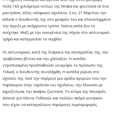
πόλη 160 χιλιόμετρα νοτίως της Ντάκα και φοιτούσε σε ένα
μαντράσα, είδος ισλαμικού σχολείου. Στις 27 Μαρτίου την
κάλεσε ο διευθυντής της στο γραφείο του και επανειλημμένα
την άγγιζε με ανάρμοστο τρόπο. Εκείνη απλά δεν το
ανέχτηκε. Μαζί με την οικογένεια της πήγαν στο αστυνομικό
τμήμα και κατήγγειλαν το συμβάν.
Οι αστυνομικοί, κατά της διάρκεια της καταγγελίας της, την
τραβούσαν βίντεο και την χλεύαζαν. Η κοπέλα
Mute
ντροπιασμένη προσπαθούσε να κρύψει το πρόσωπο της.
Τελικά, ο διευθυντής συνελήφθη. Η κοπέλα γύρισε στο
σχολείο της. Εκεί την περίμενε μια ομάδα αγοριών που την
παρέσυραν στην ταράτσα του σχολείου, την έλουσαν με
κηροζίνη και την έκαψαν ζωντανή. Το στόμα της Νουσράτ,
έκλεισε για πάντα. Πιθανών και πολλών ακόμα γυναικών
που είχαν να καταγγείλουν παρόμοιες συμπεριφορές.