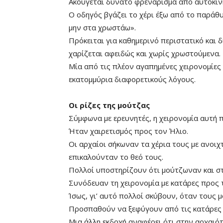
Ακούγεται δυνατό φρενάρισμα από αυτοκίνη
Ο οδηγός βγάζει το χέρι έξω από το παράθυ
μην στα χρωστάω».
Πρόκειται για καθημερινό περιστατικό και 
χαρίζεται αφειδώς και χωρίς χρωστούμενα.
Μία από τις πλέον αγαπημένες χειρονομίες
εκατομμύρια διαφορετικούς λόγους.
Οι ρίζες της μούτζας
Σύμφωνα με ερευνητές, η χειρονομία αυτή 
Mute
Ήταν χαιρετισμός προς τον Ήλιο.
Οι αρχαίοι σήκωναν τα χέρια τους με ανοιχ
επικαλούνταν το θεό τους.
Πολλοί υποστηρίζουν ότι μούτζωναν και στ
Συνόδευαν τη χειρονομία με κατάρες προς 
Ίσως, γι’ αυτό πολλοί σκύβουν, όταν τους 
Προσπαθούν να ξεφύγουν από τις κατάρες κ
Μια άλλη εκδοχή αναφέρει ότι στην αρχαιότ