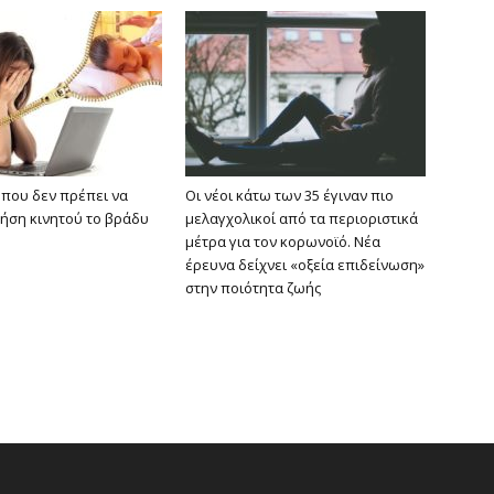
 που δεν πρέπει να
Οι νέοι κάτω των 35 έγιναν πιο
ήση κινητού το βράδυ
μελαγχολικοί από τα περιοριστικά
μέτρα για τον κορωνοϊό. Νέα
έρευνα δείχνει «οξεία επιδείνωση»
στην ποιότητα ζωής