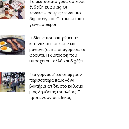
Το ακατάστατο γραφείο είναι
ένδειξη ευφυΐας. Οι
«ανακατωσούρες» είναι πιο
δημιουργικοί. Οι τακτικοί πιο
γενναιόδωροι
Η δίαιτα που επιτρέπει την
κατανάλωση μπέικον και
μαγιονέζας και απαγορεύει τα
φρούτα. Η διατροφή που
υπόσχεται πολλά και διχάζει
Στα γυμναστήρια υπάρχουν
περισσότερα παθογόνα
βακτήρια απ΄ ότι στο κάθισμα
μιας δημόσιας τουαλέτας. Τι
προτείνουν οι ειδικοί;