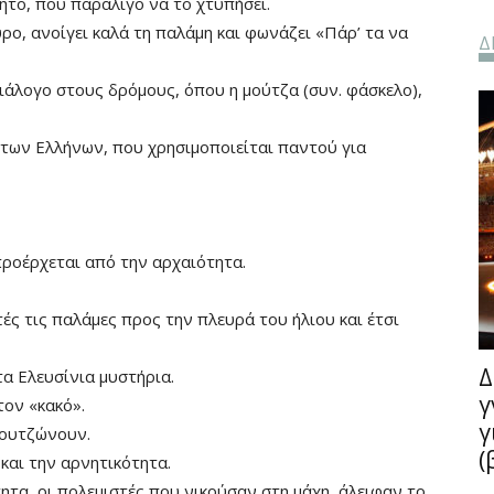
το, που παραλίγο να το χτυπήσει.
ρο, ανοίγει καλά τη παλάμη και φωνάζει «Πάρ’ τα να
Δ
διάλογο στους δρόμους, όπου η μούτζα (συν. φάσκελο),
 των Ελλήνων, που χρησιμοποιείται παντού για
προέρχεται από την αρχαιότητα.
τές τις παλάμες προς την πλευρά του ήλιου και έτσι
Δ
α Ελευσίνια μυστήρια.
γ
τον «κακό».
γ
μουτζώνουν.
(
αι την αρνητικότητα.
ητα, οι πολεμιστές που νικούσαν στη μάχη, άλειφαν το