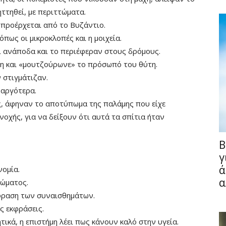
τηθεί, με περιττώματα.
, προέρχεται από το Βυζάντιο.
ως οι μικροκλοπές και η μοιχεία.
ι ανάποδα και το περιέφεραν στους δρόμους.
χτη και «μουτζούρωνε» το πρόσωπό του θύτη.
 στιγμάτιζαν.
 αργότερα.
ας, άφηναν το αποτύπωμα της παλάμης που είχε
νοχής, για να δείξουν ότι αυτά τα σπίτια ήταν
Fullscreen
B
γ
ά
νομία.
α
σώματος.
κφραση των συναισθημάτων.
ς εκφράσεις.
κά, η επιστήμη λέει πως κάνουν καλό στην υγεία.