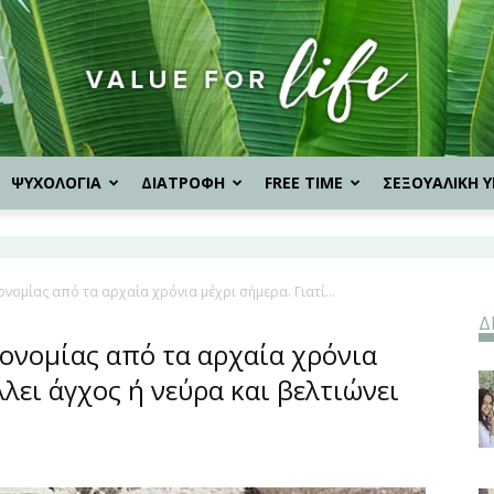
ΨΥΧΟΛΟΓΙΑ
ΔΙΑΤΡΟΦΗ
FREE TIME
ΣΕΞΟΥΑΛΙΚΗ Υ
Value
ονομίας από τα αρχαία χρόνια μέχρι σήμερα. Γιατί...
Δ
for
ρονομίας από τα αρχαία χρόνια
λει άγχος ή νεύρα και βελτιώνει
Life