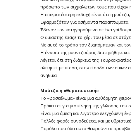
πρόσωπο των αιχμαλώτων τους που είχαν ητ
Η επικρατέστερη εκδοχή είναι ότι η μούτζα
Εφαρμοζόταν για ασήμαντα παραπτώματα, όπ
Έδεναν τον κατηγορούμενο σε ένα γαϊδούρ
Ο δικαστής έβαζε το χέρι του μέσα σε στά
Με αυτό το τρόπο τον διαπόμπευαν και τον
Η έννοια της μουντζούρας διατηρήθηκε και
Λέγεται ότι στη διάρκεια της Τουρκοκρατί
αλειφτεί με πίσσα, στην είσοδο των οίκων α
Remaining
-0:00
ανήθικα.
Time
Μούτζα η «θεραπευτική»
Το «φασκέλωμα» είναι μια αυθόρμητη χειρο
Πρόκειται για μια κίνηση της γλώσσας του 
Είναι μια άμεση και λιγότερο ελεγχόμενη έ
Πολλές φορές συνοδεύεται και με υβριστικέ
Παρόλο που όλα αυτά θεωρούνται προσβλητι