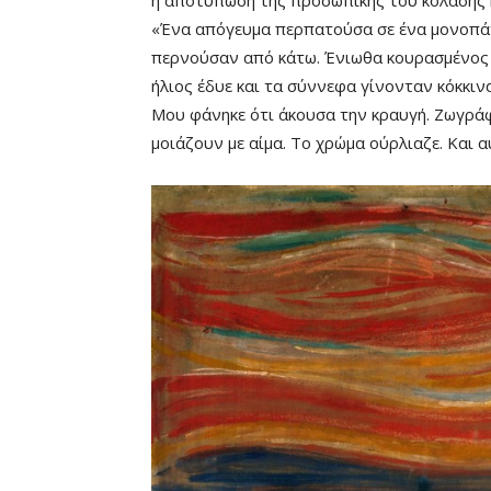
«Ένα απόγευμα περπατούσα σε ένα μονοπάτι
περνούσαν από κάτω. Ένιωθα κουρασμένος κ
ήλιος έδυε και τα σύννεφα γίνονταν κόκκιν
Μου φάνηκε ότι άκουσα την κραυγή. Ζωγράφ
μοιάζουν με αίμα. Το χρώμα ούρλιαζε. Και 
Remaining
-0:00
Time