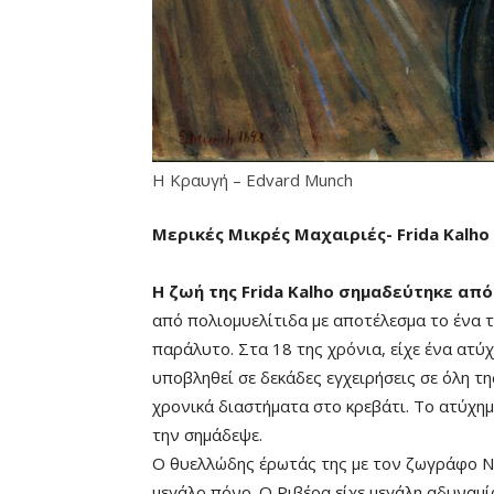
Η Κραυγή – Edvard Munch
Μερικές Μικρές Μαχαιριές- Frida Kalho
Η ζωή της Frida Kalho σημαδεύτηκε από
από πολιομυελίτιδα με αποτέλεσμα το ένα τ
παράλυτο. Στα 18 της χρόνια, είχε ένα ατύ
υποβληθεί σε δεκάδες εγχειρήσεις σε όλη τ
χρονικά διαστήματα στο κρεβάτι. Το ατύχημ
την σημάδεψε.
Ο θυελλώδης έρωτάς της με τον ζωγράφο Ντ
μεγάλο πόνο. Ο Ριβέρα είχε μεγάλη αδυναμί