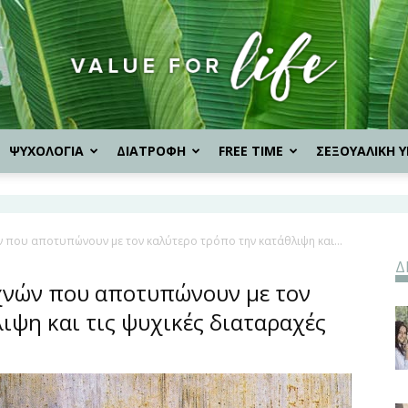
ΨΥΧΟΛΟΓΙΑ
ΔΙΑΤΡΟΦΗ
FREE TIME
ΣΕΞΟΥΑΛΙΚΗ Υ
Value
ν που αποτυπώνουν με τον καλύτερο τρόπο την κατάθλιψη και...
Δ
for
χνών που αποτυπώνουν με τον
ιψη και τις ψυχικές διαταραχές
Life