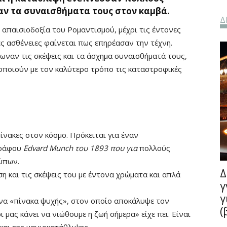
αν τα συναισθήματα τους στον καμβά.
Δ
 απαισιοδοξία του Ρομαντισμού, μέχρι τις έντονες
ές ασθένειες φαίνεται πως επηρέασαν την τέχνη.
ναν τις σκέψεις και τα άσχημα συναισθήματά τους,
κοποιούν με τον καλύτερο τρόπο τις καταστροφικές
ίνακες στον κόσμο. Πρόκειται για έναν
γράφου
Edvard Munch του 1893 που για
πολλούς
ώπων.
Δ
η και τις σκέψεις του με έντονα χρώματα και απλά
γ
γ
ένα «πίνακα ψυχής», στον οποίο αποκάλυψε τον
(
ι μας κάνει να νιώθουμε η ζωή σήμερα» είχε πει. Είναι
αι της μανιοκατάθλιψης.