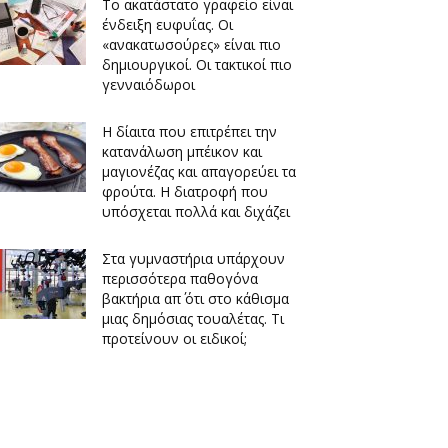
Το ακατάστατο γραφείο είναι
ένδειξη ευφυΐας. Οι
«ανακατωσούρες» είναι πιο
δημιουργικοί. Οι τακτικοί πιο
γενναιόδωροι
Η δίαιτα που επιτρέπει την
κατανάλωση μπέικον και
μαγιονέζας και απαγορεύει τα
φρούτα. Η διατροφή που
υπόσχεται πολλά και διχάζει
Στα γυμναστήρια υπάρχουν
περισσότερα παθογόνα
βακτήρια απ΄ ότι στο κάθισμα
μιας δημόσιας τουαλέτας. Τι
προτείνουν οι ειδικοί;