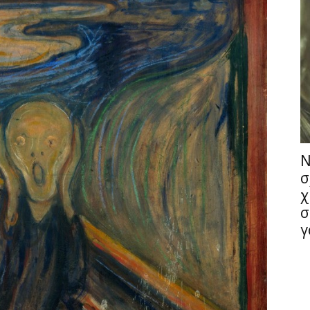
Ν
σ
χ
σ
γ