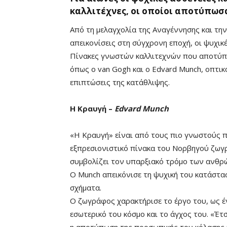
καλλιτέχνες, οι οποίοι αποτύπωσ
Από τη μελαγχολία της Αναγέννησης και την
απεικονίσεις στη σύγχρονη εποχή, οι ψυχικ
Πίνακες γνωστών καλλιτεχνών που αποτύπω
όπως ο van Gogh και ο Edvard Munch, οπτι
επιπτώσεις της κατάθλιψης.
Η Κραυγή –
Edvard Munch
Mute
«Η Κραυγή» είναι από τους πιο γνωστούς π
εξπρεσιονιστικό πίνακα του Νορβηγού ζω
συμβολίζει τον υπαρξιακό τρόμο των ανθρ
Ο Munch απεικόνισε τη ψυχική του κατάστασ
σχήματα.
Ο ζωγράφος χαρακτήρισε το έργο του, ως 
εσωτερικό του κόσμο και το άγχος του. «Έτσ
η αποτύπωση της προσωπικής του κόλασης κ