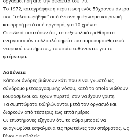
οργασμό, ήδη από την δεκαετία του ’70.
Time
Το 1972, καταγράφηκε η περίπτωση ενός 59χρονου άντρα
που “ταλαιπωρήθηκε” από έντονο φτέρνισμα και ρινική
καταρροή μετά από οργασμό, για 10 χρόνια.
Οι ειδικοί πιστεύουν ότι, τα σεξουαλικά ερεθίσματα
ενεργοποιούν πολλαπλά σημεία του παρασυμπαθητικού
νευρικού συστήματος, τα οποία ευθύνονται για το
φτέρνισμα.
Ασθένεια
Κάποιοι άνδρες βιώνουν κάτι που είναι γνωστό ως
σύνδρομο μεταοργασμικής νόσου, κατά το οποίο νιώθουν
κουρασμένοι και έχουν πυρετό, σαν να έχουν γρίπη.
Τα συμπτώματα εκδηλώνονται μετά τον οργασμό και
διαρκούν από τέσσερις έως επτά ημέρες.
Οι επιστήμονες εξηγούν ότι, το σώμα μπορεί να
αναγνωρίσει εσφαλμένα τις πρωτεΐνες του σπέρματος, ως
ξένους εισβολείς.