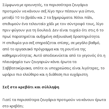
Σύμφωνα με ερευνητές, τα περισσότερα ζευγάρια
προτιμούν να κάνουν σεξ λίγο πριν πέσουν για ύπνο,
μεταξύ 10 το βράδυ και 2 τα ξημερώματα. Άλλοι πάλι,
Remaining
-0:00
Fullscre
επιθυμούν ένα τελευταίο χάδι με τον σύντροφό τους, λίγο
Time
πριν φύγουν για τη δουλειά. Δεν είναι τυχαίο ότι στις 6 το
πρωί παρατηρείται αυξημένη σεξουαλική δραστηριότητα.
Η επιθυμία για σεξ επηρεάζεται επίσης, σε μεγάλο βαθμό,
από το εργασιακό πρόγραμμα και τη ρουτίνα της
καθημερινότητας. Αυτό αποδεικνύεται από το γεγονός ότι η
πλειοψηφία των ζευγαριών κάνει έρωτα τα
Σαββατοκύριακα, οπότε οι υποχρεώσεις είναι λιγότερες, το
ωράριο πιο ελεύθερο και η διάθεση πιο ευχάριστη.
Σεξ στο κρεβάτι και σύλληψη
Γιατί τα περισσότερα ζευγάρια προτιμούν να κάνουν έρωτα
στο κρεβάτι;