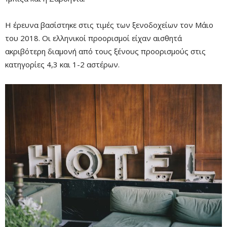
Η έρευνα βασίστηκε στις τιμές των ξενοδοχείων τον Μάιο
του 2018. Οι ελληνικοί προορισμοί είχαν αισθητά
Mute
ακριβότερη διαμονή από τους ξένους προορισμούς στις
κατηγορίες 4,3 και 1-2 αστέρων.
Remaining
-0:00
Fullscre
Time