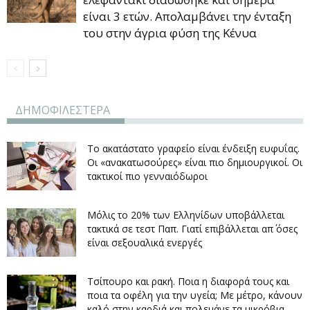
είναι 3 ετών. Απολαμβάνει την ένταξη
του στην άγρια φύση της Κένυα
ΔΗΜΟΦΙΛΕΣΤΕΡΑ
Το ακατάστατο γραφείο είναι ένδειξη ευφυΐας.
Οι «ανακατωσούρες» είναι πιο δημιουργικοί. Οι
τακτικοί πιο γενναιόδωροι
Μόλις το 20% των Ελληνίδων υποβάλλεται
τακτικά σε τεστ Παπ. Γιατί επιβάλλεται απ΄ όσες
είναι σεξουαλικά ενεργές
Τσίπουρο και ρακή. Ποια η διαφορά τους και
ποια τα οφέλη για την υγεία; Με μέτρο, κάνουν
καλό στην καρδιά και πολεμάνε τα μικρόβια