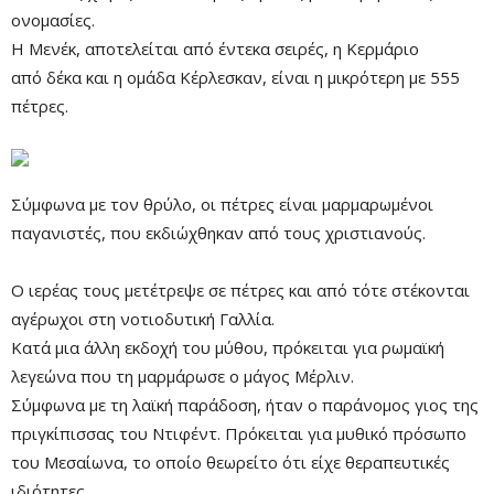
ονομασίες.
Η Μενέκ, αποτελείται από έντεκα σειρές, η Κερμάριο
από δέκα και η ομάδα Κέρλεσκαν, είναι η μικρότερη με 555
πέτρες.
Σύμφωνα με τον θρύλο, οι πέτρες είναι μαρμαρωμένοι
παγανιστές, που εκδιώχθηκαν από τους χριστιανούς.
Remaining
-0:00
Fullscre
Time
Ο ιερέας τους μετέτρεψε σε πέτρες και από τότε στέκονται
αγέρωχοι στη νοτιοδυτική Γαλλία.
Κατά μια άλλη εκδοχή του μύθου, πρόκειται για ρωμαϊκή
λεγεώνα που τη μαρμάρωσε ο μάγος Μέρλιν.
Σύμφωνα με τη λαϊκή παράδοση, ήταν ο παράνομος γιος της
πριγκίπισσας του Ντιφέντ. Πρόκειται για μυθικό πρόσωπο
του Μεσαίωνα, το οποίο θεωρείτο ότι είχε θεραπευτικές
ιδιότητες.