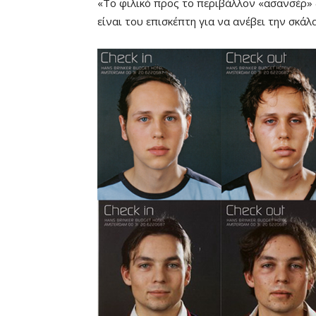
«Το φιλικό προς το περιβάλλον «ασανσέρ» 
είναι του επισκέπτη για να ανέβει την σκάλ
Remaining
-0:00
Time