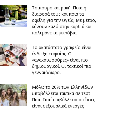
Τσίπουρο και ρακή. Ποια η
διαφορά τους και ποια τα
οφέλη για την υγεία; Με μέτρο,
κάνουν καλό στην καρδιά και
πολεμάνε τα μικρόβια
Το ακατάστατο γραφείο είναι
ένδειξη ευφυΐας. Οι
«ανακατωσούρες» είναι πιο
δημιουργικοί. Οι τακτικοί πιο
γενναιόδωροι
Μόλις το 20% των Ελληνίδων
υποβάλλεται τακτικά σε τεστ
Παπ. Γιατί επιβάλλεται απ΄ όσες
είναι σεξουαλικά ενεργές