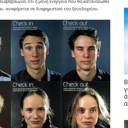
διαβεβαιώνει ότι η μόνη ενέργεια που θα καταναλωθεί
α», αναφέρεται σε διαφημιστικό του ξενοδοχείου.
B
γ
ά
α
Fullscreen