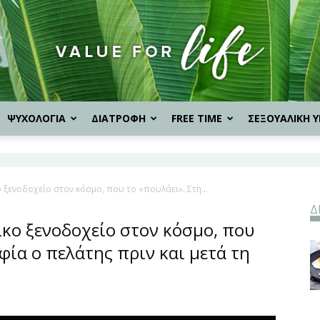
ΨΥΧΟΛΟΓΙΑ
ΔΙΑΤΡΟΦΗ
FREE TIME
ΣΕΞΟΥΑΛΙΚΗ Υ
Value
 ξενοδοχείο στον κόσμο, που το «πουλάει». Στη...
Δ
for
ικο ξενοδοχείο στον κόσμο, που
φία ο πελάτης πριν και μετά τη
Life