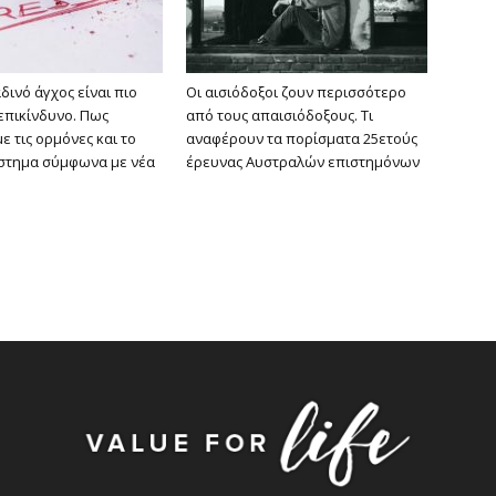
αδινό άγχος είναι πιο
Οι αισιόδοξοι ζουν περισσότερο
 επικίνδυνο. Πως
από τους απαισιόδοξους. Τι
με τις ορμόνες και το
αναφέρουν τα πορίσματα 25ετούς
στημα σύμφωνα με νέα
έρευνας Αυστραλών επιστημόνων