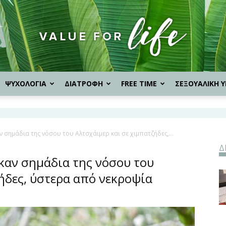
ΨΥΧΟΛΟΓΙΑ
ΔΙΑΤΡΟΦΗ
FREE TIME
ΣΕΞΟΥΑΛΙΚΗ Υ
Value
 σημάδια της νόσου του Αλτσχάιμερ και σε χιμπατζήδες,...
Δ
for
καν σημάδια της νόσου του
ήδες, ύστερα από νεκροψία
Life