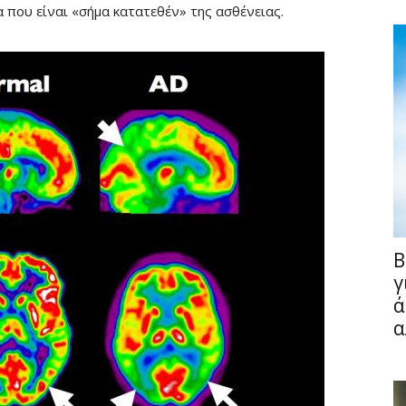
 που είναι «σήμα κατατεθέν» της ασθένειας.
B
γ
ά
α