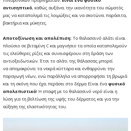
αντισηπτικό
, καθώς αυξάνει την ικανότητα του σώματός
μας να καταπολεμά τις λοιμώξεις και να σκοτώνει παράσιτα,
βακτήρια και μύκητες.
Αποτοξίνωση και απολέπιση:
Το
θαλασσινό αλάτι είναι
πλούσιο σε βιταμίνη C και μαγνήσιο τα οποία καταπολεμούν
Mute
τις ελεύθερες ρίζες και συνεισφέρουν στη δράση των
αντιοξειδωτικών. Έτσι το αλάτι της θάλασσας μπορεί
να απομακρύνει τα νεκρά κύτταρα και ενθαρρύνει την
παραγωγή νέων, ενώ παράλληλα να απορροφήσει τη βρωμιά
και τη σκόνη που έχει περάσει στο δέρμα Είναι ένα
φυσικό
απολεπιστικό
! Η επαφή με το θαλασσινό νερό είναι η
λύση για τη βελτίωση της υφής του δέρματος και για την
αύξηση της ελαστικότητας του.
Remaining
-0:00
Fullscre
Time