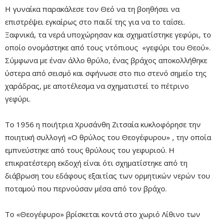
Η γυναίκα παρακάλεσε τον Θεό να τη βοηθήσει να
επιστρέψει εγκαίρως στο παιδί της για να το ταΐσει.
Ξαφνικά, τα νερά υποχώρησαν και σχηματίστηκε γεφύρι, το
οποίο ονομάστηκε από τους ντόπιους «γεφύρι του Θεού».
Remaining
-0:00
Fullscre
Σύμφωνα με έναν άλλο θρύλο, ένας βράχος αποκολλήθηκε
Time
ύστερα από σεισμό και σφήνωσε στο πιο στενό σημείο της
χαράδρας, με αποτέλεσμα να σχηματιστεί το πέτρινο
γεφύρι.
Το 1956 η ποιήτρια Χρυσάνθη Ζιτσαία κυκλοφόρησε την
ποιητική συλλογή «Ο θρύλος του Θεογέφυρου» , την οποία
εμπνεύστηκε από τους θρύλους του γεφυριού. Η
επικρατέστερη εκδοχή είναι ότι σχηματίστηκε από τη
διάβρωση του εδάφους εξαιτίας των ορμητικών νερών του
ποταμού που περνούσαν μέσα από τον βράχο.
Το «Θεογέφυρο» βρίσκεται κοντά στο χωριό Λίθινο των