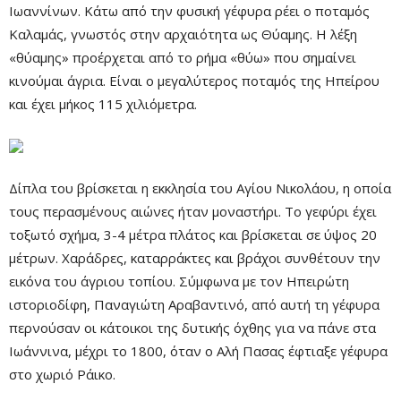
Ιωαννίνων. Κάτω από την φυσική γέφυρα ρέει ο ποταμός
Καλαμάς, γνωστός στην αρχαιότητα ως Θύαμης. Η λέξη
«θύαμης» προέρχεται από το ρήμα «θύω» που σημαίνει
κινούμαι άγρια. Είναι ο μεγαλύτερος ποταμός της Ηπείρου
και έχει μήκος 115 χιλιόμετρα.
Δίπλα του βρίσκεται η εκκλησία του Αγίου Νικολάου, η οποία
τους περασμένους αιώνες ήταν μοναστήρι. Το γεφύρι έχει
τοξωτό σχήμα, 3-4 μέτρα πλάτος και βρίσκεται σε ύψος 20
μέτρων. Χαράδρες, καταρράκτες και βράχοι συνθέτουν την
εικόνα του άγριου τοπίου. Σύμφωνα με τον Ηπειρώτη
ιστοριοδίφη, Παναγιώτη Αραβαντινό, από αυτή τη γέφυρα
περνούσαν οι κάτοικοι της δυτικής όχθης για να πάνε στα
Ιωάννινα, μέχρι το 1800, όταν ο Αλή Πασας έφτιαξε γέφυρα
στο χωριό Ράικο.