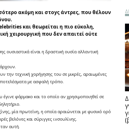
Δ
σότερο ακόμη και στοyς άντρες, που θέλουν
όνου.
ebrities και θεωρείται η πιο εύκολη,
κή χειρουργική που δεν απαιτεί ούτε
σης ουσιαστικά είναι η δραστική ουσία αλλαντική
πάρχουν.
υν την τεχνική χορήγησης του σε μικρές, αραιωμένες
αποτελέσματα με ασφαλή τρόπο.
υ έγινε φάρμακο και το οποίο αν χρησιμοποιηθεί σε
Δ
δηλητήριο.
γ
ξίνης, μία πρωτεΐνη, η οποία αραιώνεται με φυσικό ορό
γ
(
ικρές βελόνες και σύριγγες ινσουλίνης.
ταν αυτή.