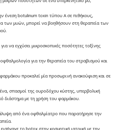
η μικρών ποσοτήτων σε ένα υπερκινητικό μυ,
ην ένεση botulinum toxin τύπου A σε πιθήκους,
α των μυών, μπορεί να βοηθήσουν στη θεραπεία των
ού.
A για να εγχύσει μικροσκοπικές ποσότητες τοξίνης
 οφθαλμολογία για την θεραπεία του στραβισμού και
 φαρμάκου προκαλεί μία προσωρινή ανακούφιση και σε
να, σπασμοί της ουροδόχου κύστης, υπερβολική
κό διάστημα με τη χρήση του φαρμάκου.
νακάλυψη από ένα οφθαλμίατρο που παρατήρησε την
απεία.
εισήγαγε το botox στην κοσμητική ιατρική με την