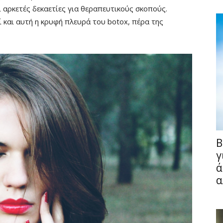
ι αρκετές δεκαετίες για θεραπευτικούς σκοπούς.
 και αυτή η κρυφή πλευρά του botox, πέρα της
B
γ
ά
α
Fullscreen