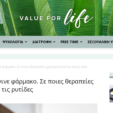
ΨΥΧΟΛΟΓΙΑ
ΔΙΑΤΡΟΦΗ
FREE TIME
ΣΕΞΟΥΑΛΙΚΗ Υ
Value
ε φάρμακο. Σε ποιες θεραπείες χρησιμοποιείται εκτός από...
Δ
for
γινε φάρμακο. Σε ποιες θεραπείες
τις ρυτίδες
Life