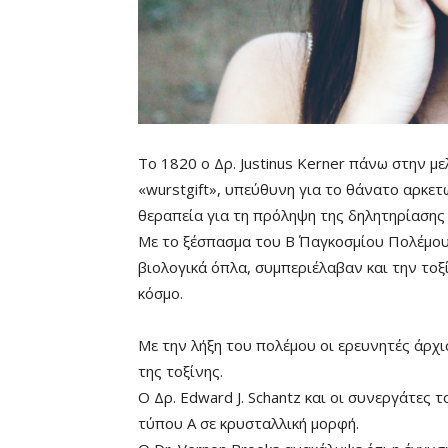
Το 1820 ο Δρ. Justinus Kerner πάνω στην με
«wurstgift», υπεύθυνη για το θάνατο αρκε
θεραπεία για τη πρόληψη της δηλητηρίασης
Με το ξέσπασμα του Β΄ Παγκοσμίου Πολέμου
βιολογικά όπλα, συμπεριέλαβαν και την τοξ
κόσμο.
Με την λήξη του πολέμου οι ερευνητές άρχ
της τοξίνης.
Ο Δρ. Edward J. Schantz και οι συνεργάτες
τύπου Α σε κρυσταλλική μορφή.