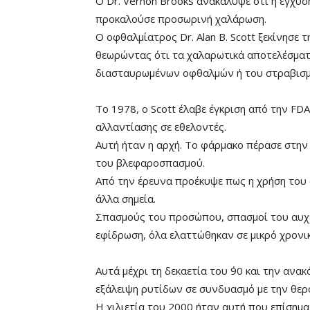
Ο Dr. Vernon Brooks ανακάλυψε ότι η έγχυσ
προκαλούσε προσωρινή χαλάρωση.
Ο οφθαλμίατρος Dr. Alan B. Scott ξεκίνησε τ
θεωρώντας ότι τα χαλαρωτικά αποτελέσματ
διασταυρωμένων οφθαλμών ή του στραβισμ
Το 1978, ο Scott έλαβε έγκριση από την FD
αλλαντίασης σε εθελοντές.
Αυτή ήταν η αρχή. Το φάρμακο πέρασε στην
του βλεφαροσπασμού.
Από την έρευνα προέκυψε πως η χρήση του
άλλα σημεία.
Σπασμούς του προσώπου, σπασμοί του αυχέ
εφίδρωση, όλα ελαττώθηκαν σε μικρό χρονι
Αυτά μέχρι τη δεκαετία του ΄90 και την α
εξάλειψη ρυτίδων σε συνδυασμό με την θερ
Η χιλιετία του 2000 ήταν αυτή που επίσημα 