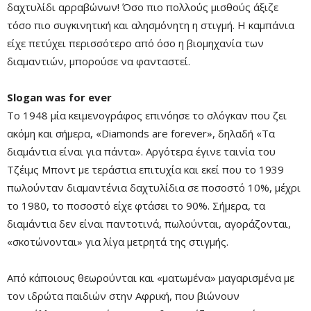
δαχτυλίδι αρραβώνων! Όσο πιο πολλούς μισθούς άξιζε
τόσο πιο συγκινητική και αλησμόνητη η στιγμή. Η καμπάνια
είχε πετύχει περισσότερο από όσο η βιομηχανία των
διαμαντιών, μπορούσε να φανταστεί.
Slogan was for ever
Το 1948 μία κειμενογράφος επινόησε το σλόγκαν που ζει
ακόμη και σήμερα, «Diamonds are forever», δηλαδή «Τα
διαμάντια είναι για πάντα». Αργότερα έγινε ταινία του
Τζέιμς Μποντ με τεράστια επιτυχία και εκεί που το 1939
πωλούνταν διαμαντένια δαχτυλίδια σε ποσοστό 10%, μέχρι
το 1980, το ποσοστό είχε φτάσει το 90%. Σήμερα, τα
διαμάντια δεν είναι παντοτινά, πωλούνται, αγοράζονται,
«σκοτώνονται» για λίγα μετρητά της στιγμής.
Από κάποιους θεωρούνται και «ματωμένα» μαγαρισμένα με
τον ιδρώτα παιδιών στην Αφρική, που βιώνουν