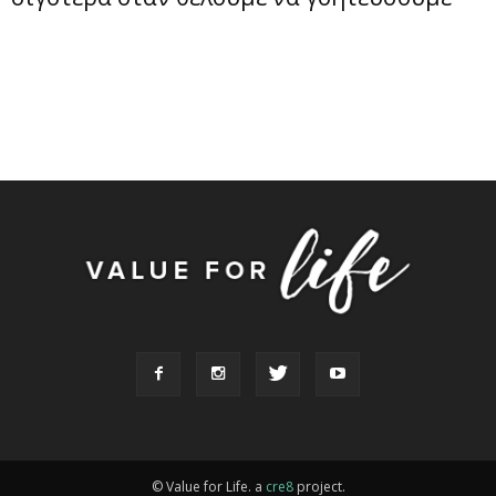
© Value for Life. a
cre8
project.