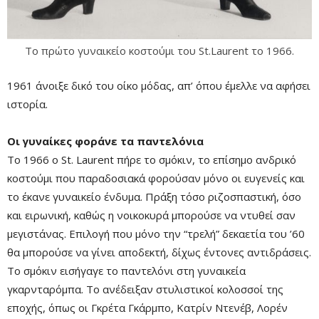
Το πρώτο γυναικείο κοστούμι του St.Laurent το 1966.
1961 άνοιξε δικό του οίκο μόδας, απ’ όπου έμελλε να αφήσει
ιστορία.
Οι γυναίκες φοράνε τα παντελόνια
Το 1966 o St. Laurent πήρε το σμόκιν, το επίσημο ανδρικό
κοστούμι που παραδοσιακά φορούσαν μόνο οι ευγενείς και
το έκανε γυναικείο ένδυμα. Πράξη τόσο ριζοσπαστική, όσο
και ειρωνική, καθώς η νοικοκυρά μπορούσε να ντυθεί σαν
μεγιστάνας. Επιλογή που μόνο την “τρελή” δεκαετία του ’60
θα μπορούσε να γίνει αποδεκτή, δίχως έντονες αντιδράσεις.
Το σμόκιν εισήγαγε το παντελόνι στη γυναικεία
γκαρνταρόμπα. Το ανέδειξαν στυλιστικοί κολοσσοί της
εποχής, όπως οι Γκρέτα Γκάρμπο, Κατρίν Ντενέβ, Λορέν