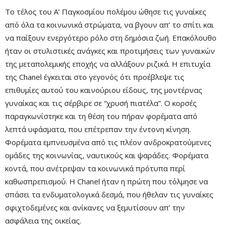
Το τέλος του Α’ Παγκοσμίου πολέμου ώθησε τις γυναίκες
από όλα τα κοινωνικά στρώματα, να βγουν απ’ το σπίτι και
να παίξουν ενεργότερο ρόλο στη δημόσια ζωή. Επακόλουθο
ήταν οι στυλιστικές ανάγκες και προτιμήσεις των γυναικών
της μεταπολεμικής εποχής να αλλάξουν ριζικά. Η επιτυχία
της Chanel έγκειται στο γεγονός ότι προέβλεψε τις
επιθυμίες αυτού του καινούριου είδους, της μοντέρνας
γυναίκας και τις σέρβιρε σε “χρυσή πιατέλα”. Ο κορσές
παραγκωνίστηκε και τη θέση του πήραν φορέματα από
λεπτά υφάσματα, που επέτρεπαν την έντονη κίνηση.
Φορέματα εμπνευσμένα από τις πλέον ανδροκρατούμενες
ομάδες της κοινωνίας, ναυτικούς και ψαράδες. Φορέματα
κοντά, που ανέτρεψαν τα κοινωνικά πρότυπα περί
καθωσπρεπισμού. Η Chanel ήταν η πρώτη που τόλμησε να
σπάσει τα ενδυματολογικά δεσμά, που ήθελαν τις γυναίκες
σφιχτοδεμένες και ανίκανες να ξεμυτίσουν απ’ την
ασφάλεια της οικείας.