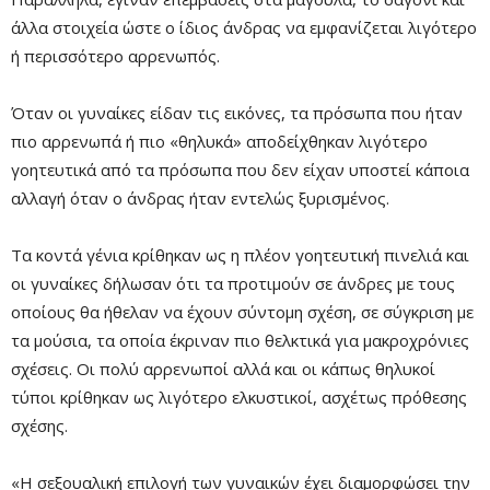
άλλα στοιχεία ώστε ο ίδιος άνδρας να εμφανίζεται λιγότερο
Remaining
-0:00
Fullscre
ή περισσότερο αρρενωπός.
Time
Όταν οι γυναίκες είδαν τις εικόνες, τα πρόσωπα που ήταν
πιο αρρενωπά ή πιο «θηλυκά» αποδείχθηκαν λιγότερο
γοητευτικά από τα πρόσωπα που δεν είχαν υποστεί κάποια
αλλαγή όταν ο άνδρας ήταν εντελώς ξυρισμένος.
Τα κοντά γένια κρίθηκαν ως η πλέον γοητευτική πινελιά και
οι γυναίκες δήλωσαν ότι τα προτιμούν σε άνδρες με τους
οποίους θα ήθελαν να έχουν σύντομη σχέση, σε σύγκριση με
τα μούσια, τα οποία έκριναν πιο θελκτικά για μακροχρόνιες
σχέσεις. Οι πολύ αρρενωποί αλλά και οι κάπως θηλυκοί
τύποι κρίθηκαν ως λιγότερο ελκυστικοί, ασχέτως πρόθεσης
σχέσης.
«Η σεξουαλική επιλογή των γυναικών έχει διαμορφώσει την