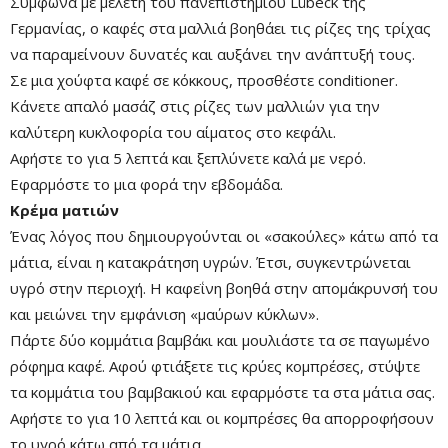
Σύμφωνα με μελέτη του πανεπιστημίου Lübeck της
Γερμανίας, ο καφές στα μαλλιά βοηθάει τις ρίζες της τρίχας
να παραμείνουν δυνατές και αυξάνει την ανάπτυξή τους.
Σε μια χούφτα καφέ σε κόκκους, προσθέστε conditioner.
Κάνετε απαλό μασάζ στις ρίζες των μαλλιών για την
καλύτερη κυκλοφορία του αίματος στο κεφάλι.
Αφήστε το για 5 λεπτά και ξεπλύνετε καλά με νερό.
Εφαρμόστε το μια φορά την εβδομάδα.
Κρέμα ματιών
Ένας λόγος που δημιουργούνται οι «σακούλες» κάτω από τα
μάτια, είναι η κατακράτηση υγρών. Έτσι, συγκεντρώνεται
υγρό στην περιοχή. Η καφεΐνη βοηθά στην απομάκρυνσή του
και μειώνει την εμφάνιση «μαύρων κύκλων».
Πάρτε δύο κομμάτια βαμβάκι και μουλιάστε τα σε παγωμένο
ρόφημα καφέ. Αφού φτιάξετε τις κρύες κομπρέσες, στύψτε
τα κομμάτια του βαμβακιού και εφαρμόστε τα στα μάτια σας.
Αφήστε το για 10 λεπτά και οι κομπρέσες θα απορροφήσουν
το υγρό κάτω από τα μάτια.