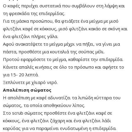
Ο καφές περιέχει συστατικά που συμβάλουν στη λάμψη και
Mute
τη φρεσκάδα της επιδερμίδας.
Για τη μάσκα προσώπου, θα φτιάξετε ένα μείγμα με μισό
φλιτζάνι καφέ σε κόκκους, μισό φλιτζάνι κακάο σε σκόνη και
ένα φλιτζάνι πλήρες γάλα.
Αφού ανακατέψετε το μείγμα μέχρι να πήξει, να γίνει μια
πάστα, προσθέστε μια κουταλιά της σούπας μέλι.
Προτού εφαρμόσετε το μείγμα, καθαρίστε την επιδερμίδα.
Κάνετε απαλές κινήσεις σε όλο το πρόσωπο και αφήστε το
για 15- 20 λεπτά.
Ξεπλύνετε με χλιαρό νερό.
Remaining
-0:00
Fullscre
Απολέπιση σώματος
Time
Η απολέπιση με καφέ αδυνατίζει τα λιπώδη κύτταρα του
σώματος, τα οποία αποθηκεύουν λίπος.
Στο scrub σώματος προσθέστε ένα φλιτζάνι καφέ σε
κόκκους, ένα φλιτζάνι ζάχαρη και ένα φλιτζάνι λάδι
καρύδας για να παραμείνει ενυδατωμένη η επιδερμίδα.